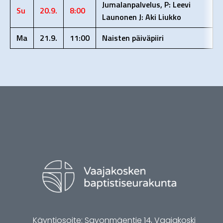
Jumalanpalvelus, P: Leevi
Su
20.9.
8:00
Launonen J: Aki Liukko
Ma
21.9.
11:00
Naisten päiväpiiri
Käyntiosoite: Savonmäentie 14, Vaajakoski