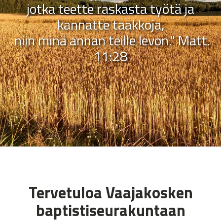
jotka teette raskasta työtä ja
kannatte taakkoja,
niin minä annan teille levon." Matt.
11:28
Tervetuloa Vaajakosken
baptistiseurakuntaan