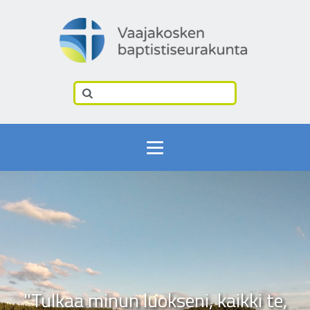
"Tulkaa minun luokseni, kaikki te,